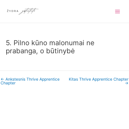
Pereiti
prie
turinio
5. Pilno kūno malonumai ne
prabanga, o būtinybė
←
Ankstesnis Thrive Apprentice
Kitas Thrive Apprentice Chapter
Chapter
→