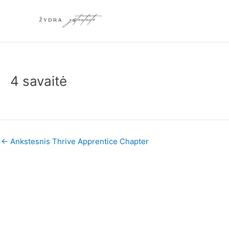
Pereiti
prie
turinio
4 savaitė
←
Ankstesnis Thrive Apprentice Chapter