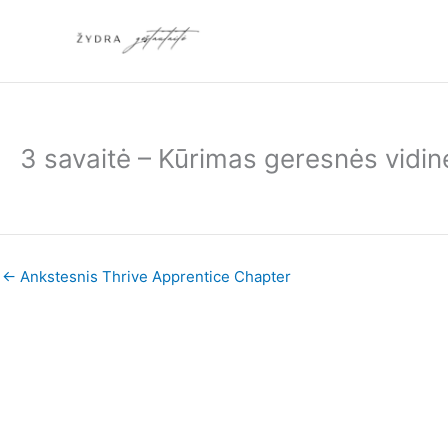
Pereiti
prie
turinio
3 savaitė – Kūrimas geresnės vidinė
←
Ankstesnis Thrive Apprentice Chapter