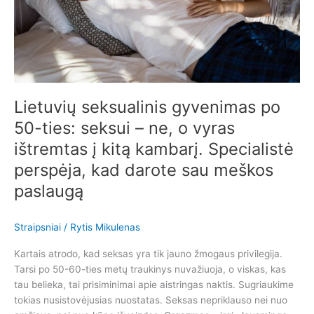
–
ne,
o
vyras
ištremtas
į
kitą
Lietuvių seksualinis gyvenimas po
kambarį.
50-ties: seksui – ne, o vyras
Specialistė
ištremtas į kitą kambarį. Specialistė
perspėja,
kad
perspėja, kad darote sau meškos
darote
paslaugą
sau
meškos
paslaugą
Straipsniai
/
Rytis Mikulenas
Kartais atrodo, kad seksas yra tik jauno žmogaus privilegija.
Tarsi po 50-60-ties metų traukinys nuvažiuoja, o viskas, kas
tau belieka, tai prisiminimai apie aistringas naktis. Sugriaukime
tokias nusistovėjusias nuostatas. Seksas nepriklauso nei nuo