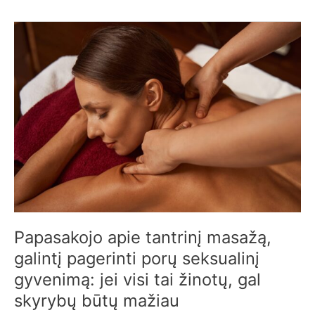
Papasakojo
apie
tantrinį
masažą,
galintį
pagerinti
porų
seksualinį
gyvenimą:
jei
visi
tai
žinotų,
gal
Papasakojo apie tantrinį masažą,
skyrybų
galintį pagerinti porų seksualinį
būtų
gyvenimą: jei visi tai žinotų, gal
mažiau
skyrybų būtų mažiau