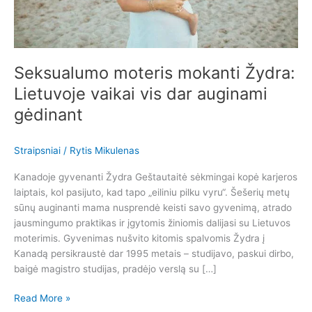
gėdinant
Seksualumo moteris mokanti Žydra:
Lietuvoje vaikai vis dar auginami
gėdinant
Straipsniai
/
Rytis Mikulenas
Kanadoje gyvenanti Žydra Geštautaitė sėkmingai kopė karjeros
laiptais, kol pasijuto, kad tapo „eiliniu pilku vyru“. Šešerių metų
sūnų auginanti mama nusprendė keisti savo gyvenimą, atrado
jausmingumo praktikas ir įgytomis žiniomis dalijasi su Lietuvos
moterimis. Gyvenimas nušvito kitomis spalvomis Žydra į
Kanadą persikraustė dar 1995 metais – studijavo, paskui dirbo,
baigė magistro studijas, pradėjo verslą su […]
Read More »