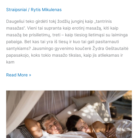
Straipsniai
/
Rytis Mikulenas
Daugeliui teko girdėti tokį žodžių junginį kaip „tantrinis
masažas“. Vieni tai supranta kaip erotinį masažą, kiti kaip
masažą be prisilietimų, treti – kaip tiesiog lietimąsi su laiminga
pabaiga. Bet kas tai yra iš tiesų ir kuo tai gali pasitarnauti
santykiams? Jausmingo gyvenimo koučerė Žydra Geštautaitė
papasakojo, koks tokio masažo tikslas, kaip jis atliekamas ir
kam
Read More »
Lietuvių
seksualinis
gyvenimas
po
50-
ties:
seksui