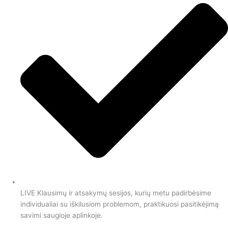
LIVE Klausimų ir atsakymų sesijos, kurių metu padirbėsime
individualiai su iškilusiom problemom, praktikuosi pasitikėjimą
savimi saugioje aplinkoje.