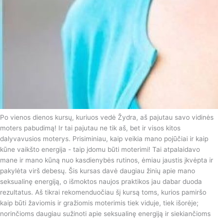
Po vienos dienos kursų, kuriuos vedė Žydra, aš pajutau savo vidinės
moters pabudimą! Ir tai pajutau ne tik aš, bet ir visos kitos
dalyvavusios moterys. Prisiminiau, kaip veikia mano pojūčiai ir kaip
kūne vaikšto energija - taip įdomu būti moterimi! Tai atpalaidavo
mane ir mano kūną nuo kasdienybės rutinos, ėmiau jaustis įkvėpta ir
pakylėta virš debesų. Šis kursas davė daugiau žinių apie mano
seksualinę energiją, o išmoktos naujos praktikos jau dabar duoda
rezultatus. Aš tikrai rekomenduočiau šį kursą toms, kurios pamiršo
kaip būti žaviomis ir gražiomis moterimis tiek viduje, tiek išorėje;
norinčioms daugiau sužinoti apie seksualinę energiją ir siekiančioms