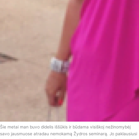
Šie metai man buvo didelis iššūkis ir būdama visiškoj nežinomybėj
savo jausmuose atradau nemokamą Žydros seminarą. Jo paklausiusi