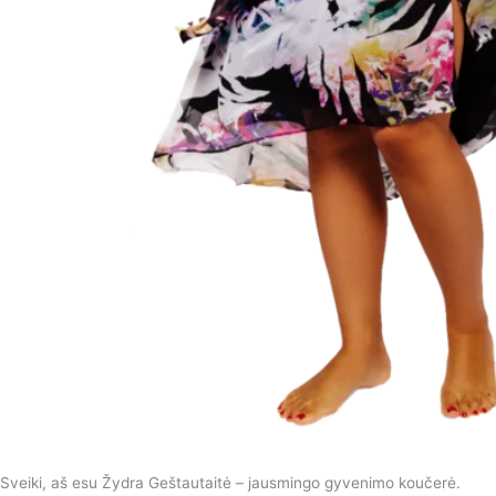
Sveiki, aš esu Žydra Geštautaitė – jausmingo gyvenimo koučerė.