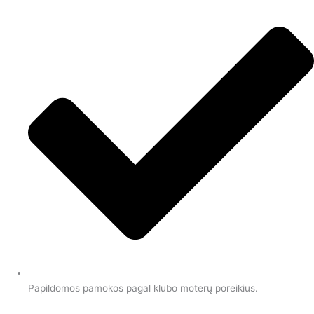
Papildomos pamokos pagal klubo moterų poreikius.