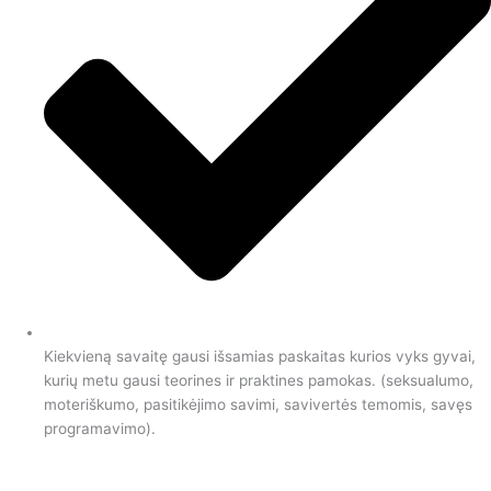
Kiekvieną savaitę gausi išsamias paskaitas kurios vyks gyvai,
kurių metu gausi teorines ir praktines pamokas. (seksualumo,
moteriškumo, pasitikėjimo savimi, savivertės temomis, savęs
programavimo).