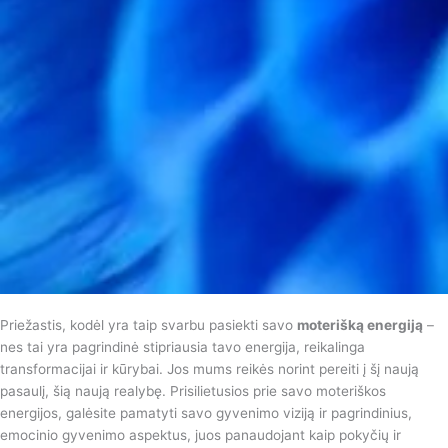
Priežastis, kodėl yra taip svarbu pasiekti savo
moterišką energiją
–
nes tai yra pagrindinė stipriausia tavo energija, reikalinga
transformacijai ir kūrybai. Jos mums reikės norint pereiti į šį naują
pasaulį, šią naują realybę. Prisilietusios prie savo moteriškos
energijos, galėsite pamatyti savo gyvenimo viziją ir pagrindinius,
emocinio gyvenimo aspektus, juos panaudojant kaip pokyčių ir