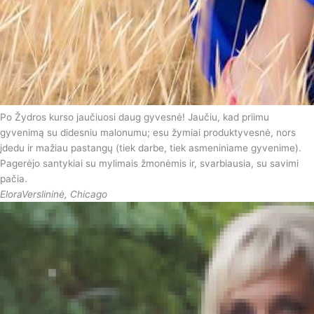
Po Žydros kurso jaučiuosi daug gyvesnė! Jaučiu, kad priimu
gyvenimą su didesniu malonumu; esu žymiai produktyvesnė, nors
įdedu ir mažiau pastangų (tiek darbe, tiek asmeniniame gyvenime).
Pagerėjo santykiai su mylimais žmonėmis ir, svarbiausia, su savimi
pačia.
Elora
Verslininė, Chicago