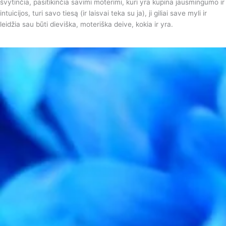
švytinčia, pasitikinčia savimi moterimi, kuri yra kupina jausmingumo ir
intuicijos, turi savo tiesą (ir laisvai teka su ja), ji giliai save myli ir
leidžia sau būti dieviška, moteriška deive, kokia ir yra.