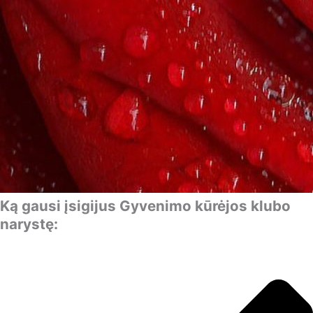
Ką gausi įsigijus Gyvenimo kūrėjos klubo
narystę: