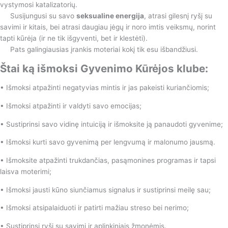
vystymosi katalizatorių.
Susijungusi su savo
seksualine energija
, atrasi gilesnį ryšį su
savimi ir kitais, bei atrasi daugiau jėgų ir noro imtis veiksmų, norint
tapti kūrėja (ir ne tik išgyventi, bet ir klestėti).
Pats galingiausias įrankis moteriai kokį tik esu išbandžiusi.
Štai ką išmoksi Gyvenimo Kūrėjos klube:
• Išmoksi atpažinti negatyvias mintis ir jas pakeisti kuriančiomis;
• Išmoksi atpažinti ir valdyti savo emocijas;
• Sustiprinsi savo vidinę intuiciją ir išmoksite ją panaudoti gyvenime;
• Išmoksi kurti savo gyvenimą per lengvumą ir malonumo jausmą.
• Išmoksite atpažinti trukdančias, pasąmonines programas ir tapsi
laisva moterimi;
• Išmoksi jausti kūno siunčiamus signalus ir sustiprinsi meilę sau;
• Išmoksi atsipalaiduoti ir patirti mažiau streso bei nerimo;
• Sustiprinsi ryšį su savimi ir aplinkiniais žmonėmis.