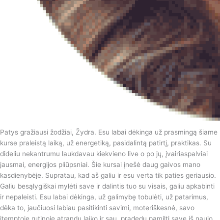
Patys gražiausi žodžiai, Žydra. Esu labai dėkinga už prasmingą šiame
kurse praleistą laiką, už energetiką, pasidalintą patirtį, praktikas️. Su
dideliu nekantrumu laukdavau kiekvieno live o po jų, įvairiaspalviai
jausmai, energijos pliūpsniai. Šie kursai įnešė daug gaivos mano
kasdienybėje. Supratau, kad aš galiu ir esu verta tik paties geriausio.
Galiu besąlygiškai mylėti save ir dalintis tuo su visais, galiu apkabinti
ir nepaleisti. Esu labai dėkinga, už galimybę tobulėti, už patarimus,
dėka to, jaučiuosi labiau pasitikinti savimi, moteriškesnė, savo
įtemptoje rutinoje atrandu laiko ir sau, pradedu pamilti save iš naujo,