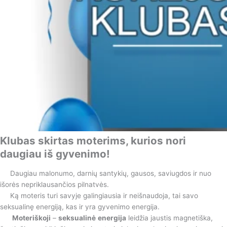
Klubas skirtas moterims, kurios nori
daugiau iš gyvenimo!
Daugiau malonumo, darnių santykių, gausos, saviugdos ir nuo
išorės nepriklausančios pilnatvės.
Ką moteris turi savyje galingiausia ir neišnaudoja, tai savo
seksualinę energiją, kas ir yra gyvenimo energija.
Moteriškoji
–
seksualinė
energija
leidžia jaustis magnetiška,