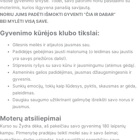
visose gyvenimo srityse. Todėl, savo patirtimi noriu pasidalinti su
moterimis, kurios išgyvena panašią savijautą.
NORIU JUMS PADĖTI IŠMOKTI GYVENTI “ČIA IR DABAR”
BEI MYLĖTI VISĄ SAVE.
Gyvenimo kūrėjos klubo tikslai:
Gilesnis meilės ir atjautos jausmas sau.
Padidėjęs gebėjimas jausti malonumą (o leidimas sau jaustis
yra savęs priežiūros dalis!).
Stipresnis ryšys su savo kūnu ir jausmingumu (atėmus gėdą).
Asmeninės galios padidėjimas, jausmas džiaugsmingesnis ir
gyvesnis.
Sunkių emocijų, tokių kaip liūdesys, pyktis, skausmas ar gėda,
paleidimas.
Daugiau saugumo užtikrinant galimybę išreikšti savo norus ir
jausmus.
Moterų atsiliepimai
Kurso su Žydra dėka, aš pakeičiau savo gyvenimą 180 laipsnių
kampu. Pirmenybę pradėjau teikti meilei sau ir savo šeimai;
sumažinau darbo valandas, kad savotiškai pagerbčiau savo