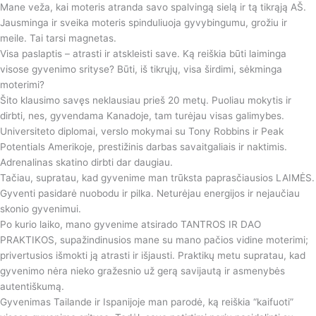
Mane veža, kai moteris atranda savo spalvingą sielą ir tą tikrąją AŠ.
Jausminga ir sveika moteris spinduliuoja gyvybingumu, grožiu ir
meile. Tai tarsi magnetas.
Visa paslaptis – atrasti ir atskleisti save. Ką reiškia būti laiminga
visose gyvenimo srityse? Būti, iš tikrųjų, visa širdimi, sėkminga
moterimi?
Šito klausimo savęs neklausiau prieš 20 metų. Puoliau mokytis ir
dirbti, nes, gyvendama Kanadoje, tam turėjau visas galimybes.
Universiteto diplomai, verslo mokymai su Tony Robbins ir Peak
Potentials Amerikoje, prestižinis darbas savaitgaliais ir naktimis.
Adrenalinas skatino dirbti dar daugiau.
Tačiau, supratau, kad gyvenime man trūksta paprasčiausios LAIMĖS.
Gyventi pasidarė nuobodu ir pilka. Neturėjau energijos ir nejaučiau
skonio gyvenimui.
Po kurio laiko, mano gyvenime atsirado TANTROS IR DAO
PRAKTIKOS, supažindinusios mane su mano pačios vidine moterimi;
privertusios išmokti ją atrasti ir išjausti. Praktikų metu supratau, kad
gyvenimo nėra nieko gražesnio už gerą savijautą ir asmenybės
autentiškumą.
Gyvenimas Tailande ir Ispanijoje man parodė, ką reiškia “kaifuoti”