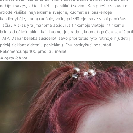
nebijoti savęs, labiau tikėti ir pasitikėti savimi️. Kas prieš tris savaites
atrodė visiškai neįveikiama svajonė, kuomet esi paskendęs
kasdienybėje, namų ruošoje, vaikų priežiūroje, save visai pamiršus..
Tačiau viskas yra įmanoma atsidūrus tinkamoje vietoje ir tinkamu
laikutad dėkoju akimirkai, kuomet jus radau, kuomet galėjau sau ištarti
TAIP. Dabar belieka susidėlioti savo prioritetus ryto rutinoje ir judėti į
priekį siekiant didesnių pasiekimų. Esu pasiryžusi nesustoti.
Rekomenduoju 100 proc. Su meile!
Jurgita
Lietuva