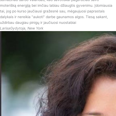
moterišką energiją bei imčiau labiau džiaugtis gyvenimu. Įdomiausia
tai, jog po kurso jaučiausi gražesnė sau, mėgaujuosi paprastais
dalykais ir nereikia "aukoti" darbe gaunamos algos. Tiesą sakant,
uždirbau daugiau pinigų ir jaučiuosi nuostabiai
Larisa
Gydytoja, New York