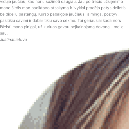
viduje jaučiau, kad noriu sužinoti daugiau. Jau po trečio užsięmimo
mano širdis man padiktavo atsakymą ir ivykiai pradėjo patys dėliotis
be didelių pastangų. Kurso pabaigoje jaučiausi laiminga, pozityvi,
pasitikiu savimi ir dabar tikiu savo sėkme. Tai geriausiai kada nors
išleisti mano pinigai, už kuriuos gavau neįkainojamą dovaną - meile
sau.
Justina
Lietuva