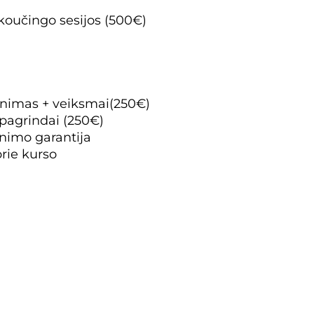
koučingo sesijos (500€)
tinimas + veiksmai(250€)
pagrindai (250€)
nimo garantija
rie kurso