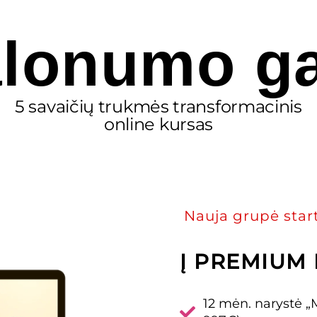
lonumo ga
5 savaičių trukmės transformacinis
online kursas
Nauja grupė start
Į PREMIUM 
12 mėn. narystė „