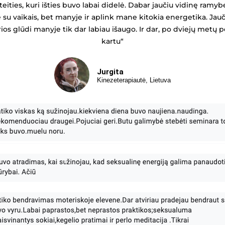
ities, kuri išties buvo labai didelė. Dabar jaučiu vidinę ramybę
 su vaikais, bet manyje ir aplink mane kitokia energetika. Jauč
urios glūdi manyje tik dar labiau išaugo. Ir dar, po dviejų metų
kartu“
Jurgita
Kinezeterapiautė, Lietuva