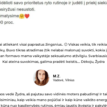
i atliekant visai paprastus žingsnius.. 🙂 Viskas veikia, tik reiki
 Buvo tikras atradimas (tik nelabai malonus) suvokti, kokia įs
an formavo mama vaikystėje seksualumo atžvilgiu. Svarbiausia y
Kai ateina suvokimas, galima pradėti keistis.... Dėkoju, Žydra
M.Z.
Vadovė, Vilnius
os vedė Žydra, aš pajutau savo vidinės moters pabudimą! Ir tai p
isiminiau, kaip veikia mano pojūčiai ir kaip kūne vaikšto energ
kūną nuo kasdienybės rutinos, ėmiau jaustis įkvėpta ir pakylėt