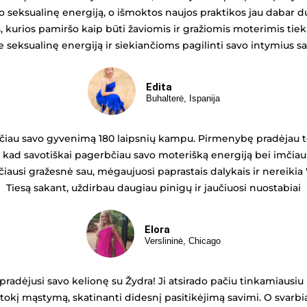
 seksualinę energiją, o išmoktos naujos praktikos jau dabar duo
kurios pamiršo kaip būti žaviomis ir gražiomis moterimis tiek v
e seksualinę energiją ir siekiančioms pagilinti savo intymius sa
Edita
Buhalterė, Ispanija
čiau savo gyvenimą 180 laipsnių kampu. Pirmenybę pradėjau tei
kad savotiškai pagerbčiau savo moterišką energiją bei imčiau
učiausi gražesnė sau, mėgaujuosi paprastais dalykais ir nereiki
Tiesą sakant, uždirbau daugiau pinigų ir jaučiuosi nuostabiai
Elora
Verslininė, Chicago
pradėjusi savo kelionę su Žydra! Ji atsirado pačiu tinkamiausiu 
i kitokį mąstymą, skatinanti didesnį pasitikėjimą savimi. O svarb