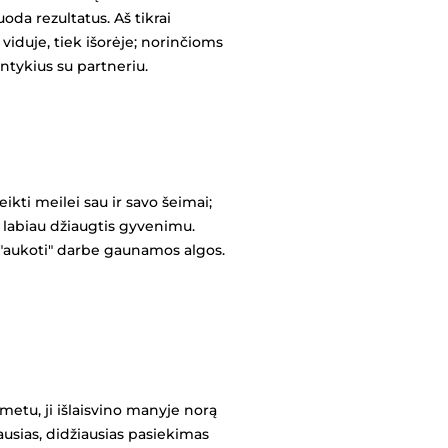
da rezultatus. Aš tikrai
iduje, tiek išorėje; norinčioms
ntykius su partneriu.
kti meilei sau ir savo šeimai;
 labiau džiaugtis gyvenimu.
a "aukoti" darbe gaunamos algos.
metu, ji išlaisvino manyje norą
iausias, didžiausias pasiekimas