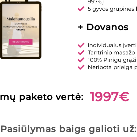
997€)
5 gyvos grupinės 
+ Dovanos
Individualus įver
Tantrinio masažo 
100% Pinigų grąži
Neribota prieiga p
1997€
mų paketo vertė:
Pasiūlymas baigs galioti už: