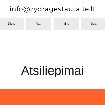
info@zydragestautaite.lt
Dien.
Val.
Min.
Sek.
Atsiliepimai