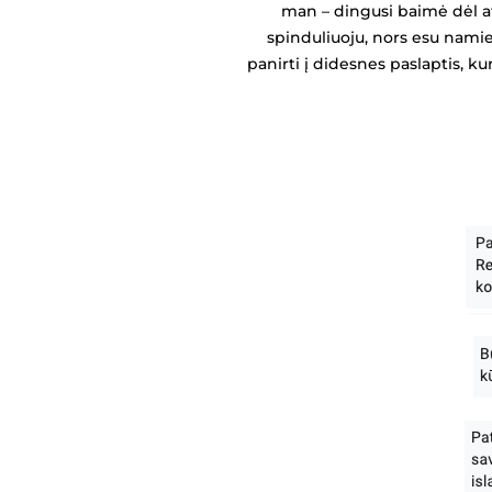
man – dingusi baimė dėl ate
spinduliuoju, nors esu namie
panirti į didesnes paslaptis, k