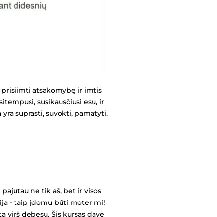
a prisiimti atsakomybę ir imtis
itempusi, susikausčiusi esu, ir
ra suprasti, suvokti, pamatyti.
ajutau ne tik aš, bet ir visos
ija - taip įdomu būti moterimi!
a virš debesų. Šis kursas davė