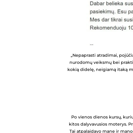
„Nepaprasti atradimai, pojūčia
nurodomų veiksmų bei praktikų.
kokią didelę, neigiamą itaką m
Po vienos dienos kursų, kuriu
kitos dalyvavusios moterys. Pr
Tai atpalaidavo mane ir mano 