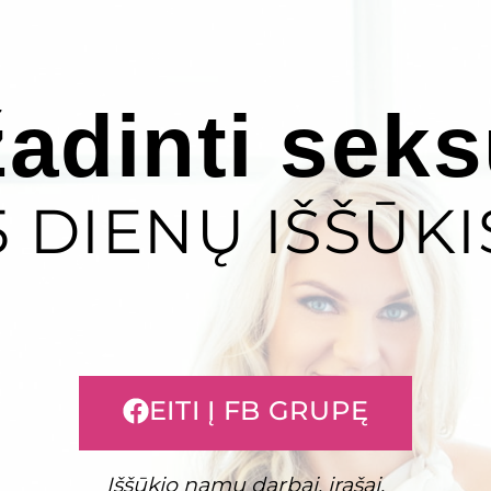
žadinti sek
5 DIENŲ IŠŠŪKI
EITI Į FB GRUPĘ
Iššūkio namų darbai, įrašai.