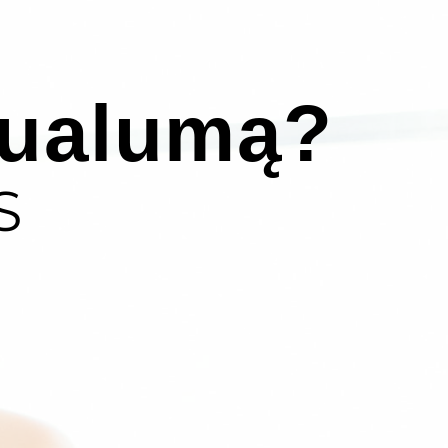
sualumą?
S